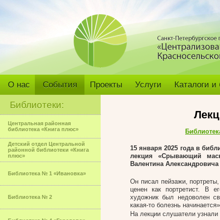
О нас
События
Проекты
Услуги
Каталоги и
Библиотеки:
Лек
Центральная районная
библиотека «Книга плюс»
Библиотек
Детский отдел Центральной
15 января 2025 года в биб
районной библиотеки «Книга
лекция «Срывающий маск
плюс»
Валентина Александровича
Библиотека № 1 «Ивановка»
Он писал пейзажи, портреты,
ценен как портретист. В е
художник был недоволен св
Библиотека № 2
какая-то болезнь начинается»
На лекции слушатели узнали 