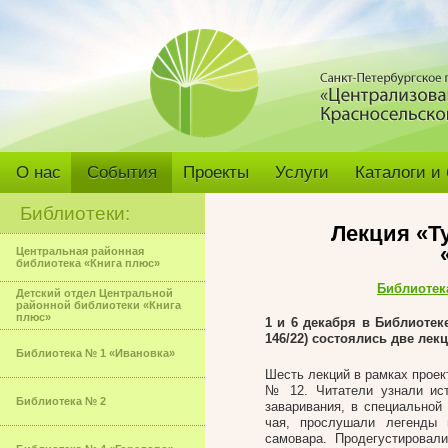
О нас
События
Проекты
Услуги
Каталоги и
Библиотеки:
Лекция «Т
Центральная районная
библиотека «Книга плюс»
Библиотек
Детский отдел Центральной
районной библиотеки «Книга
плюс»
1 и 6 декабря
в Библиотек
146/22) состоялись две лек
Библиотека № 1 «Ивановка»
Шесть лекций в рамках проек
№ 12. Читатели узнали ист
Библиотека № 2
заваривания, в специальной
чая, прослушали легенды 
самовара. Продегустировал