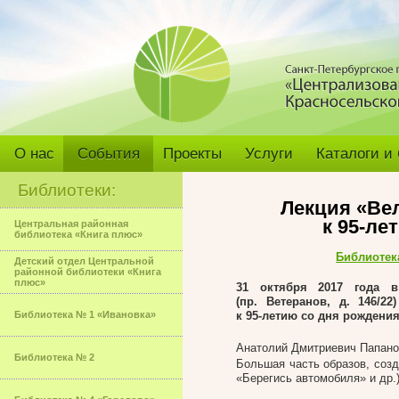
О нас
События
Проекты
Услуги
Каталоги и
Библиотеки:
Лекция «Ве
к 95-ле
Центральная районная
библиотека «Книга плюс»
Библиотек
Детский отдел Центральной
районной библиотеки «Книга
плюс»
31 октября 2017 года 
(пр. Ветеранов, д. 146/22)
Библиотека № 1 «Ивановка»
к 95-летию
со дня рождения
Анатолий Дмитриевич Папанов
Библиотека № 2
Большая часть образов, соз
«Берегись автомобиля» и др.)