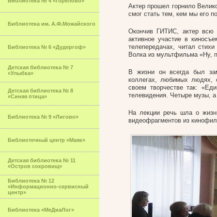
Библиотека № 4 «Горелово»
Актер прошел горнило Велико
смог стать тем, кем мы его п
Библиотека им. А.Ф.Можайского
Окончив ГИТИС, актер всю 
активное участие в киносъе
телепередачах, читал стихи
Библиотека № 6 «Дудергоф»
Волка из мультфильма «Ну, п
Детская библиотека № 7
В жизни он всегда был за
«Улыбка»
коллегах, любимых людях, 
своем творчестве так: «Еди
Детская библиотека № 8
телевидения. Четыре музы, а
«Синяя птица»
На лекции речь шла о жизни
Библиотека № 9 «Лигово»
видеофрагментов из кинофил
Библиотечный центр «Маяк»
Детская библиотека № 11
«Остров сокровищ»
Библиотека № 12
«Информационно-сервисный
центр»
Библиотека «МеДиаЛог»