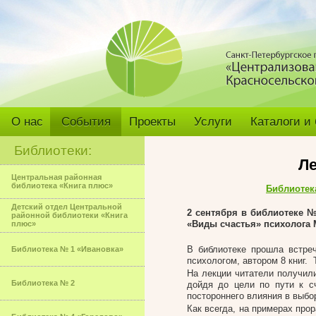
О нас
События
Проекты
Услуги
Каталоги и
Библиотеки:
Л
Центральная районная
библиотека «Книга плюс»
Библиотек
Детский отдел Центральной
2 сентября в библиотеке 
районной библиотеки «Книга
«Виды счастья» психолога
плюс»
В библиотеке прошла встр
Библиотека № 1 «Ивановка»
психологом, автором 8 книг. 
На лекции читатели получил
Библиотека № 2
дойдя до цели по пути к с
постороннего влияния в выбо
Как всегда, на примерах пр