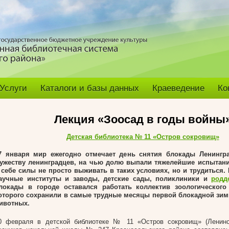
Услуги
Каталоги и базы данных
Краеведение
Ко
Лекция «Зоосад в годы войны
Детская библиотека № 11 «Остров сокровищ»
7 января мир ежегодно отмечает день снятия блокады Ленингра
ужеству ленинградцев, на чью долю выпали тяжелейшие испытан
 себе силы не просто выживать в таких условиях, но и трудиться.
аучные институты и заводы, детские сады, поликлиники и
родд
локады в городе оставался работать коллектив зоологического
оторого сохранили в самые трудные месяцы первой блокадной зим
ивотных.
0 февраля в детской библиотеке № 11 «Остров сокровищ» (Ленинск