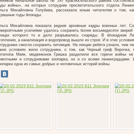
чеников начальной школы № 247 Красносельского района состоялись
оды войны», на которых сотрудник просветительского отдела Ленинг
льга Михайловна Голубева, рассказала юным читателям о том, ка
трашные годы блокады.
льга Михайловна показала редкие архивные кадры военных лет. Со
евероятными усилиями удалось сохранить более восьмидесяти зверей и
лицах которого то и дело разрывались снаряды. В блокадном Л
топления, а канализация и водопровод вышли из строя. И в этих услов
отрудники смогли сохранить питомцев. На лекции ребята узнали, чем п
аких условиях жили сотрудники, о том, как Черный гриф Верочка, 
нтилопа Маяк, медвежонок Гришка разделили все горечи войны не
ивотными и сотрудниками зоопарка, но и со всеми ленинградцами. 
оопарка одна из самых добрых и человечных историй войны.