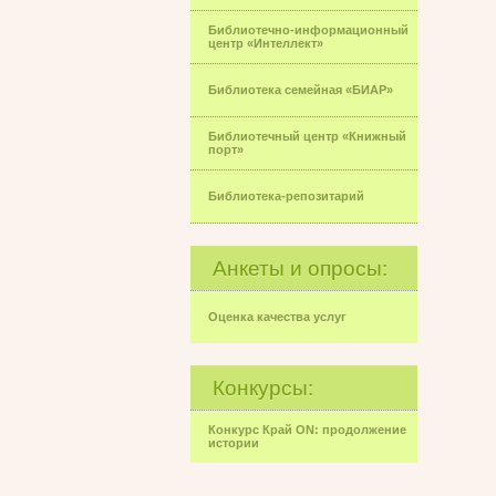
Библиотечно-информационный
центр «Интеллект»
Библиотека семейная «БИАР»
Библиотечный центр «Книжный
порт»
Библиотека-репозитарий
Анкеты и опросы:
Оценка качества услуг
Конкурсы:
Конкурс Край ON: продолжение
истории