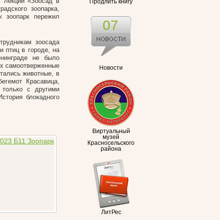
 лекции «Зоосад в
Продлить книгу
радского зоопарка,
к зоопарк пережил
07
трудникам зоосада
 птиц в городе, на
енинграде не было
иях самоотверженные
Новости
итались животные, в
бегемот Красавица,
 только с другими
История блокадного
Виртуальный
музей
Красносельского
района
ЛитРес