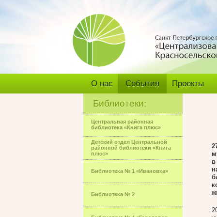
О нас
События
Проекты
Библиотеки:
Центральная районная
библиотека «Книга плюс»
Детский отдел Центральной
2
районной библиотеки «Книга
м
плюс»
в
н
Библиотека № 1 «Ивановка»
б
к
ж
Библиотека № 2
2