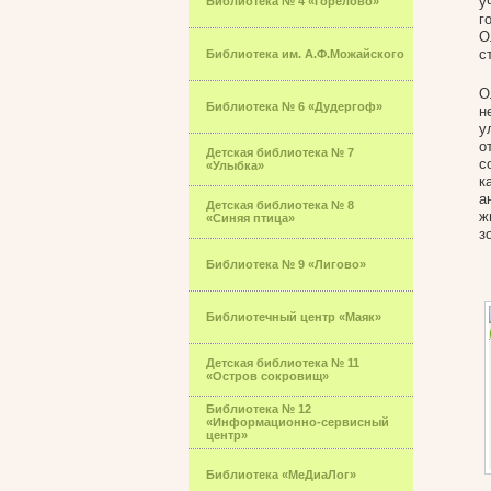
у
Библиотека № 4 «Горелово»
г
О
с
Библиотека им. А.Ф.Можайского
О
Библиотека № 6 «Дудергоф»
н
у
о
Детская библиотека № 7
с
«Улыбка»
к
а
Детская библиотека № 8
ж
«Синяя птица»
з
Библиотека № 9 «Лигово»
Библиотечный центр «Маяк»
Детская библиотека № 11
«Остров сокровищ»
Библиотека № 12
«Информационно-сервисный
центр»
Библиотека «МеДиаЛог»