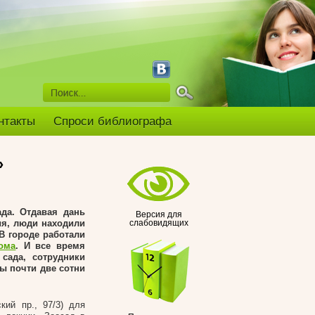
нтакты
Спроси библиографа
»
да. Отдавая дань
Версия для
ия, люди находили
слабовидящих
 В городе работали
ома
. И все время
 сада, сотрудники
ы почти две сотни
ий пр., 97/3) для