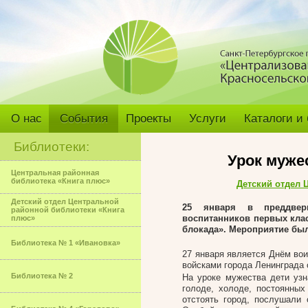
О нас
События
Проекты
Услуги
Каталоги и
Библиотеки:
Урок муже
Центральная районная
библиотека «Книга плюс»
Детский отдел 
Детский отдел Центральной
25 января в преддвер
районной библиотеки «Книга
воспитанников первых кла
плюс»
блокада». Мероприятие бы
Библиотека № 1 «Ивановка»
27 января является Днём во
войсками города Ленинграда 
Библиотека № 2
На уроке мужества дети уз
голоде, холоде, постоянных
отстоять город, послушали 