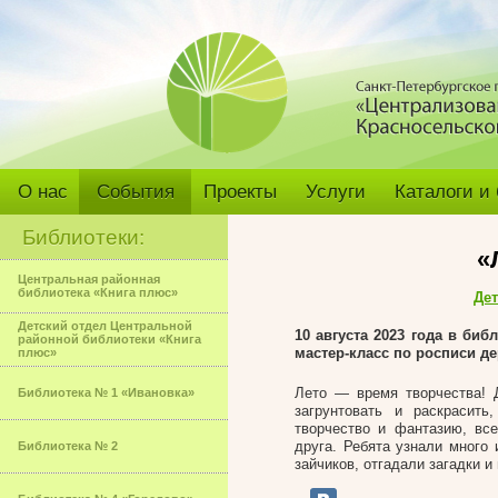
О нас
События
Проекты
Услуги
Каталоги и
Библиотеки:
«
Центральная районная
библиотека «Книга плюс»
Дет
Детский отдел Центральной
10 августа 2023 года в биб
районной библиотеки «Книга
мастер-класс по росписи д
плюс»
Лето — время творчества! 
Библиотека № 1 «Ивановка»
загрунтовать и раскрасить
творчество и фантазию, вс
друга. Ребята узнали много 
Библиотека № 2
зайчиков, отгадали загадки 