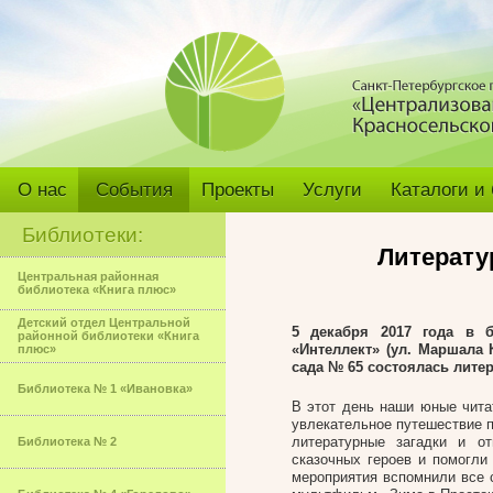
О нас
События
Проекты
Услуги
Каталоги и
Библиотеки:
Литерату
Центральная районная
библиотека «Книга плюс»
Детский отдел Центральной
5 декабря 2017 года
в би
районной библиотеки «Книга
«Интеллект» (ул. Маршала 
плюс»
сада № 65 состоялась лите
Библиотека № 1 «Ивановка»
В этот день наши юные чита
увлекательное путешествие 
литературные загадки и о
Библиотека № 2
сказочных героев и помогли
мероприятия вспомнили все 