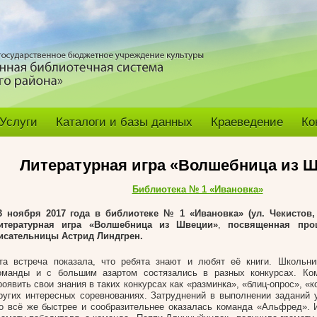
Услуги
Каталоги и базы данных
Краеведение
Ко
Литературная игра «Волшебница из 
Библиотека № 1 «Ивановка»
3 ноября 2017 года в библиотеке № 1 «Ивановка» (ул. Чекистов, 
итературная игра «Волшебница из Швеции»
,
посвященная пр
исательницы Астрид Линдгрен.
та встреча показала, что ребята знают и любят её книги. Школьни
оманды и с большим азартом состязались в разных конкурсах. Ко
роявить свои знания в таких конкурсах как «разминка», «блиц-опрос», «к
ругих интересных соревнованиях. Затруднений в выполнении заданий у
о всё же быстрее и сообразительнее оказалась команда «Альфред». 