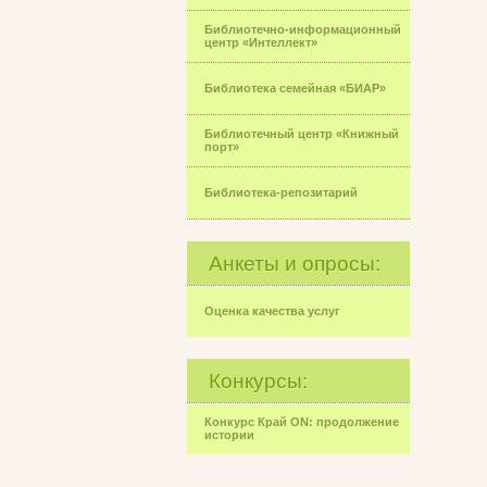
Библиотечно-информационный
центр «Интеллект»
Библиотека семейная «БИАР»
Библиотечный центр «Книжный
порт»
Библиотека-репозитарий
Анкеты и опросы:
Оценка качества услуг
Конкурсы:
Конкурс Край ON: продолжение
истории