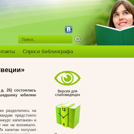
нтакты
Спроси библиографа
Швеции»
д. 26) состоялась
Версия для
ошедшему юбилею
слабовидящих
ки разделились на
мандам предстояло
онкурс капитанов» и
 них не возникало.
Их капитан получил