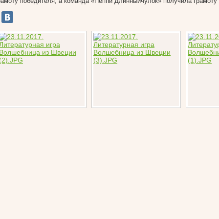
рамоту победителя, а команда «Пеппи Длинныйчулок» получила грамоту 