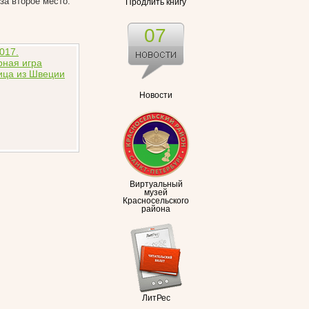
за второе место.
Продлить книгу
07
Новости
Виртуальный
музей
Красносельского
района
ЛитРес