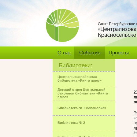
О нас
События
Проекты
Библиотеки:
Центральная районная
библиотека «Книга плюс»
Детский отдел Центральной
2
районной библиотеки «Книга
л
плюс»
п
Библиотека № 1 «Ивановка»
Э
к
п
Библиотека № 2
д
Н