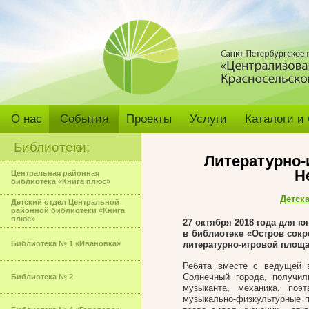
О нас
События
Проекты
Услуги
Каталоги и
Библиотеки:
Литературно-
Н
Центральная районная
библиотека «Книга плюс»
Детск
Детский отдел Центральной
районной библиотеки «Книга
плюс»
27 октября 2018 года для ю
в библиотеке «Остров сокро
Библиотека № 1 «Ивановка»
литературно-игровой площа
Ребята вместе с ведущей 
Солнечный города, получил
Библиотека № 2
музыканта, механика, поэ
музыкально-физкультурные 