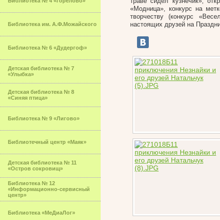
траве сидел кузнечик», отк
Библиотека № 4 «Горелово»
«Модница», конкурс на метк
творчеству (конкурс «Вес
настоящих друзей на Праздни
Библиотека им. А.Ф.Можайского
Библиотека № 6 «Дудергоф»
Детская библиотека № 7
«Улыбка»
Детская библиотека № 8
«Синяя птица»
Библиотека № 9 «Лигово»
Библиотечный центр «Маяк»
Детская библиотека № 11
«Остров сокровищ»
Библиотека № 12
«Информационно-сервисный
центр»
Библиотека «МеДиаЛог»