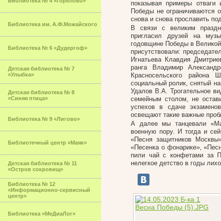
Библиотека № 4 «Горелово»
показывая примеры отваги 
Победы не ограничиваются о
снова и снова прославить по
Библиотека им. А.Ф.Можайского
В связи с великим праздн
пригласил друзей на муз
годовщине Победы в Великой 
Библиотека № 6 «Дудергоф»
присутствовали: председате
Игнатьева Клавдия Дмитриев
ранга Владимир Александ
Детская библиотека № 7
«Улыбка»
Красносельского района 
социальный ролик, снятый на
Удалов В.А. Трогательное ви
Детская библиотека № 8
«Синяя птица»
семейным столом, не остав
успехов в сдаче экзамено
освещают такие важные проб
Библиотека № 9 «Лигово»
А далее мы танцевали «Ма
военную пору. И тогда и се
«Песня защитников Москвы»
Библиотечный центр «Маяк»
«Песенка о фонарике», «Песн
пили чай с конфетами за 
нелегкое детство в годы лих
Детская библиотека № 11
«Остров сокровищ»
Библиотека № 12
«Информационно-сервисный
центр»
Библиотека «МеДиаЛог»