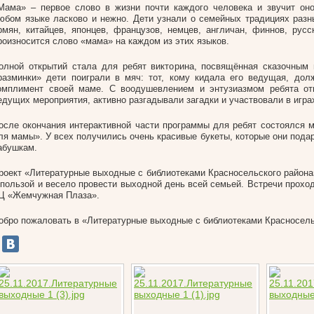
Мама» – первое слово в жизни почти каждого человека и звучит оно
юбом языке ласково и нежно. Дети узнали о семейных традициях разны
рмян, китайцев, японцев, французов, немцев, англичан, финнов, русс
роизносится слово «мама» на каждом из этих языков.
олной открытий стала для ребят викторина, посвящённая сказочным
разминки» дети поиграли в мяч: тот, кому кидала его ведущая, до
омплимент своей маме. С воодушевлением и энтузиазмом ребята от
едущих мероприятия, активно разгадывали загадки и участвовали в игра
осле окончания интерактивной части программы для ребят состоялся м
ля мамы». У всех получились очень красивые букеты, которые они пода
абушкам.
роект «Литературные выходные с библиотеками Красносельского района
 пользой и весело провести выходной день всей семьей. Встречи прохо
Ц «Жемчужная Плаза».
обро пожаловать в «Литературные выходные с библиотеками Красносель