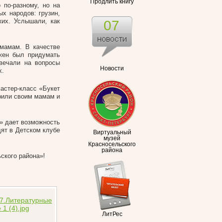
Продлить книгу
 по-разному, но на
х народов: грузин,
ких. Услышали, как
07
 мамам. В качестве
лжен был придумать
вечали на вопросы
Новости
х.
астер-класс «Букет
рили своим мамам и
» дает возможность
дят в Детском клубе
Виртуальный
музей
Красносельского
района
ского района»!
ЛитРес