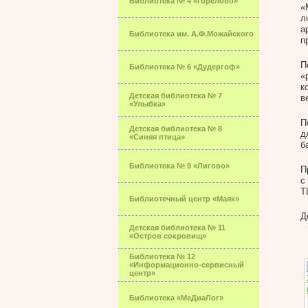
Библиотека № 4 «Горелово»
«
л
а
Библиотека им. А.Ф.Можайского
п
П
Библиотека № 6 «Дудергоф»
«
к
Детская библиотека № 7
в
«Улыбка»
П
Детская библиотека № 8
д
«Синяя птица»
б
Библиотека № 9 «Лигово»
П
с
Т
Библиотечный центр «Маяк»
Д
Детская библиотека № 11
«Остров сокровищ»
Библиотека № 12
«Информационно-сервисный
центр»
Библиотека «МеДиаЛог»