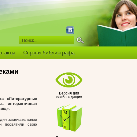
нтакты
Спроси библиографа
еками
Версия для
слабовидящих
та «Литературные
сь интерактивная
вищ».
один замечательный
и посвятили свою