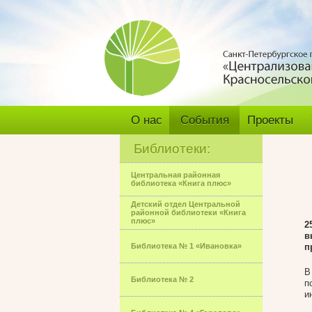
О нас
События
Проекты
Библиотеки:
Центральная районная
библиотека «Книга плюс»
Детский отдел Центральной
районной библиотеки «Книга
плюс»
2
в
Библиотека № 1 «Ивановка»
п
В
Библиотека № 2
п
и