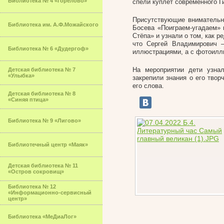
Библиотека № 4 «Горелово»
спели куплет современного Г
Присутствующие внимательно
Библиотека им. А.Ф.Можайского
Босева «Поиграем-угадаем» 
Стёпа» и узнали о том, как 
что Сергей Владимирович
Библиотека № 6 «Дудергоф»
иллюстрациями, а с фотоилл
На мероприятии дети узна
Детская библиотека № 7
«Улыбка»
закрепили знания о его твор
его слова.
Детская библиотека № 8
«Синяя птица»
Библиотека № 9 «Лигово»
Библиотечный центр «Маяк»
Детская библиотека № 11
«Остров сокровищ»
Библиотека № 12
«Информационно-сервисный
центр»
Библиотека «МеДиаЛог»