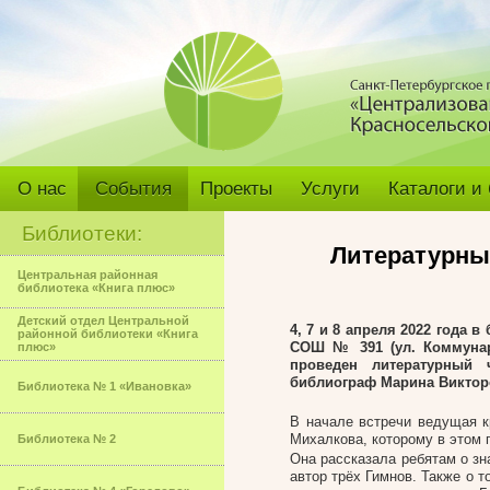
О нас
События
Проекты
Услуги
Каталоги и
Библиотеки:
Литературны
Центральная районная
библиотека «Книга плюс»
Детский отдел Центральной
4, 7 и 8 апреля 2022 года 
районной библиотеки «Книга
СОШ № 391 (ул. Коммунар
плюс»
проведен литературный 
библиограф Марина Виктор
Библиотека № 1 «Ивановка»
В начале встречи ведущая к
Михалкова, которому в этом 
Библиотека № 2
Она рассказала ребятам о зн
автор трёх Гимнов. Также о т