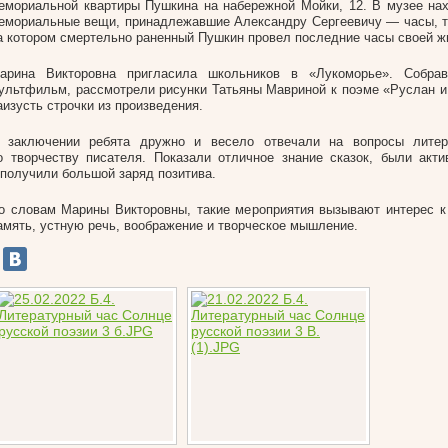
емориальной квартиры Пушкина на набережной Мойки, 12. В музее на
емориальные вещи, принадлежавшие Александру Сергеевичу — часы, тр
а котором смертельно раненный Пушкин провел последние часы своей ж
арина Викторовна пригласила школьников в «Лукоморье». Собра
ультфильм, рассмотрели рисунки Татьяны Мавриной к поэме «Руслан 
аизусть строчки из произведения.
 заключении ребята дружно и весело отвечали на вопросы литер
о творчеству писателя. Показали отличное знание сказок, были акт
 получили большой заряд позитива.
о словам Марины Викторовны, такие мероприятия вызывают интерес к
амять, устную речь, воображение и творческое мышление.