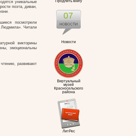
Продлить книгу
ходятся уникальные
ости поэта, диван,
изни.
07
вшиеся посмотрели
и Людмила». Читали
Новости
атурной викторины
ивны, эмоциональны
 чтению, развивают
Виртуальный
музей
Красносельского
района
ЛитРес