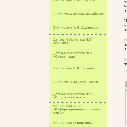
Библиотека № 4 «Горелово»
м
м
н
Библиотека им. А.Ф.Можайского
М
м
Библиотека № 6 «Дудергоф»
н
Детская библиотека № 7
В
«Улыбка»
п
и
Детская библиотека № 8
«Синяя птица»
П
п
Библиотека № 9 «Лигово»
Библиотечный центр «Маяк»
Детская библиотека № 11
«Остров сокровищ»
Библиотека № 12
«Информационно-сервисный
центр»
Библиотека «МеДиаЛог»