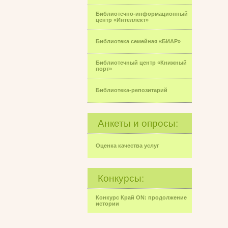
Библиотечно-информационный
центр «Интеллект»
Библиотека семейная «БИАР»
Библиотечный центр «Книжный
порт»
Библиотека-репозитарий
Анкеты и опросы:
Оценка качества услуг
Конкурсы:
Конкурс Край ON: продолжение
истории