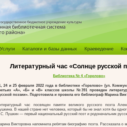
Услуги
Каталоги и базы данных
Краеведение
Ко
Литературный час «Солнце русской 
Библиотека № 4 «Горелово»
1, 24 и 25 февраля 2022 года в библиотеке «Горелово» (ул. Коммуна
ретьих «А», «Б» и «В» классов школы №391 проведен литерату
усской поэзии». Подготовила и провела его библиограф Марина Вик
итературный час посвящен памяти великого русского поэта Алек
ушкина. В нашей стране нет человека, который бы не знал хотя бы одног
.С. Пушкин — первый национальный русский поэт и родоначальник русск
арина Викторовна напомнила ребятам биографию поэта. Рассказала о м