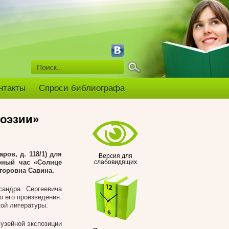
нтакты
Спроси библиографа
поэзии»
ров, д. 118/1) для
Версия для
рный час «Солнце
слабовидящих
торовна Савина.
сандра Сергеевича
о его произведения.
ой литературы.
узейной экспозиции