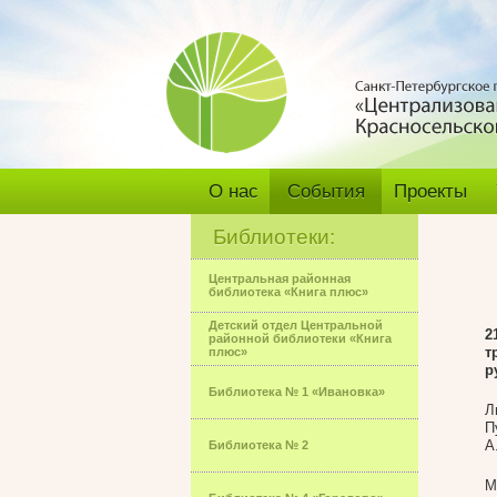
О нас
События
Проекты
Библиотеки:
Центральная районная
библиотека «Книга плюс»
Детский отдел Центральной
2
районной библиотеки «Книга
т
плюс»
р
Библиотека № 1 «Ивановка»
Л
П
А
Библиотека № 2
М