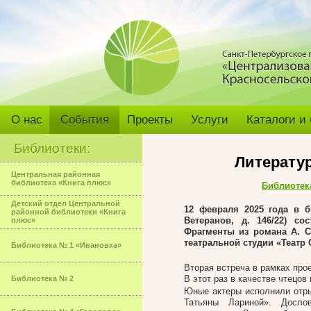
О нас
События
Проекты
Услуги
Каталоги и
Библиотеки:
Литерату
Центральная районная
библиотека «Книга плюс»
Библиотек
Детский отдел Центральной
12 февраля 2025 года в 
районной библиотеки «Книга
Ветеранов, д. 146/22) с
плюс»
Фрагменты из романа А. С
театральной студии «Театр 
Библиотека № 1 «Ивановка»
Вторая встреча в рамках про
В этот раз в качестве чтецо
Библиотека № 2
Юные актеры исполнили отры
Татьяны Лариной». Досло