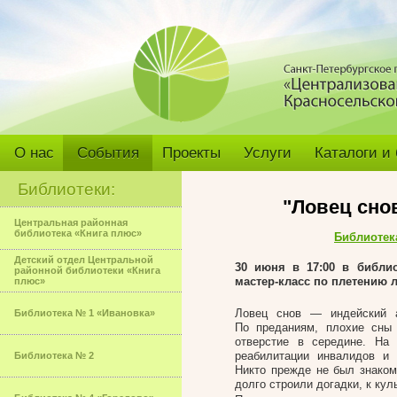
О нас
События
Проекты
Услуги
Каталоги и
Библиотеки:
"Ловец сно
Центральная районная
библиотека «Книга плюс»
Библиотек
Детский отдел Центральной
30 июня в 17:00 в библи
районной библиотеки «Книга
мастер-класс по плетению 
плюс»
Ловец снов — индейский 
Библиотека № 1 «Ивановка»
По преданиям, плохие сны 
отверстие в середине. На
реабилитации инвалидов и 
Библиотека № 2
Никто прежде не был знаком
долго строили догадки, к ку