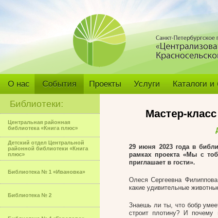
О нас
События
Проекты
Услуги
Каталоги и
Библиотеки:
Мастер-класс
Центральная районная
библиотека «Книга плюс»
Детский отдел Центральной
29 июня 2023 года
в библи
районной библиотеки «Книга
рамках проекта «Мы с то
плюс»
приглашает в гости».
Библиотека № 1 «Ивановка»
Олеся Сергеевна Филиппова 
какие удивительные животны
Библиотека № 2
Знаешь ли ты, что бобр умее
строит плотину? И почему 