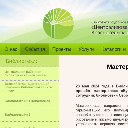
О нас
События
Проекты
Услуги
Каталоги и
Библиотеки:
Мастер
Центральная районная
библиотека «Книга плюс»
Детский отдел Центральной
23 мая 2024 года в Библ
районной библиотеки «Книга
прошёл мастер-класс «Бу
плюс»
сотрудник библиотеки Сер
Библиотека № 1 «Ивановка»
Мастер-класс направлен 
гармонизацию его полуша
способствующие активизаци
Библиотека № 2
рисование и письмо двумя р
успокаивать нервную сист