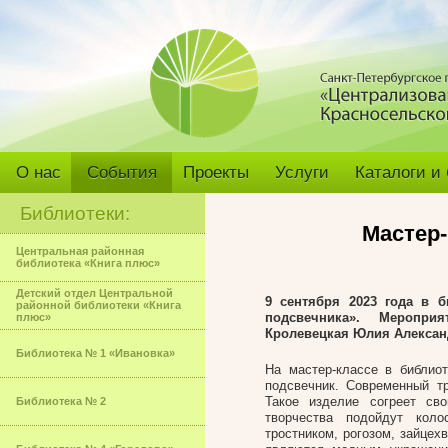
О нас
События
Проекты
Услуги
Каталоги и
Библиотеки:
Мастер-
Центральная районная
библиотека «Книга плюс»
Детский отдел Центральной
9 сентября 2023
года в б
районной библиотеки «Книга
подсвечника»
.
Мероприя
плюс»
Кролевецкая Юлия Алексан
Библиотека № 1 «Ивановка»
На мастер-классе в библио
подсвечник. Современный т
Такое изделие согреет св
Библиотека № 2
творчества подойдут кол
тростником, рогозом, зайцех