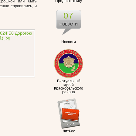
 брошкой или быть
Продлить книгу
ешно справились, и
07
Новости
Виртуальный
музей
Красносельского
района
ЛитРес