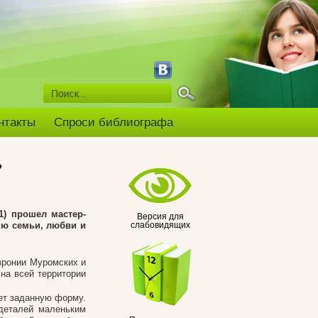
нтакты
Спроси библиографа
»
1) прошел мастер-
Версия для
ню семьи, любви и
слабовидящих
евронии Муромских и
на всей территории
ет заданную форму.
 деталей маленьким