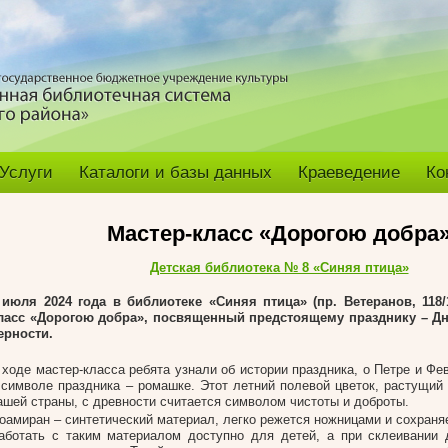
Услуги
Каталоги и базы данных
Краеведение
Ко
Мастер-класс «Дорогою добра
Детская библиотека № 8 «Синяя птица»
 июля 2024 года в библиотеке «Синяя птица» (пр. Ветеранов, 118/
ласс «Дорогою добра», посвященный предстоящему празднику – Д
ерности.
 ходе мастер-класса ребята узнали об истории праздника, о Петре и Ф
 символе праздника – ромашке. Этот летний полевой цветок, растущий 
ашей страны, с древности считается символом чистоты и доброты.
оамиран – синтетический материал, легко режется ножницами и сохраня
аботать с таким материалом доступно для детей, а при склеивании