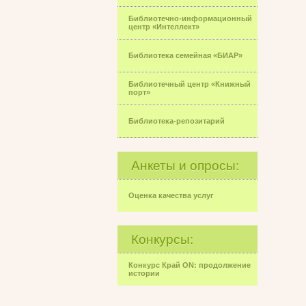
Библиотечно-информационный
центр «Интеллект»
Библиотека семейная «БИАР»
Библиотечный центр «Книжный
порт»
Библиотека-репозитарий
Анкеты и опросы:
Оценка качества услуг
Конкурсы:
Конкурс Край ON: продолжение
истории