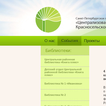
О нас
События
Проекты
Библиотеки:
Центральная районная
библиотека «Книга плюс»
Детский отдел Центральной
4
районной библиотеки «Книга
к
плюс»
в
Библиотека № 1 «Ивановка»
В
о
н
Библиотека № 2
Ф
Р