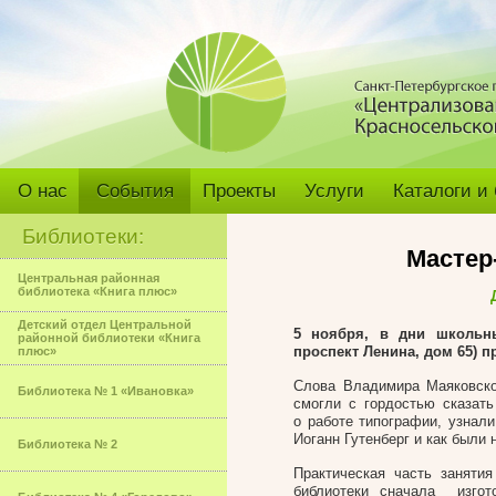
О нас
События
Проекты
Услуги
Каталоги и
Библиотеки:
Мастер
Центральная районная
библиотека «Книга плюс»
Детский отдел Центральной
5 ноября, в дни школьны
районной библиотеки «Книга
проспект Ленина, дом 65) п
плюс»
Слова Владимира Маяковско
Библиотека № 1 «Ивановка»
смогли с гордостью сказат
о работе типографии, узнали
Иоганн Гутенберг и как были 
Библиотека № 2
Практическая часть заняти
библиотеки сначала изгот