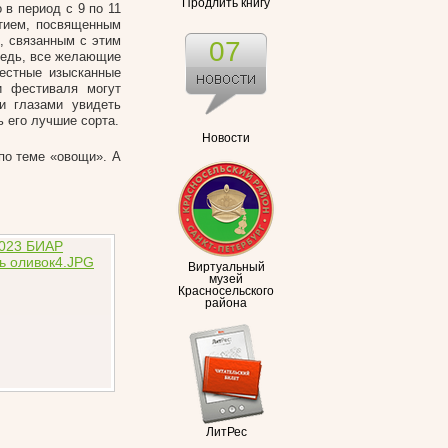
Продлить книгу
 в период с 9 по 11
ытием, посвященным
, связанным с этим
07
редь, все желающие
местные изысканные
и фестиваля могут
и глазами увидеть
ь его лучшие сорта.
Новости
по теме «овощи». А
Виртуальный
музей
Красносельского
района
ЛитРес