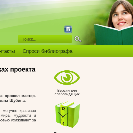
нтакты
Спроси библиографа
ах проекта
Версия для
слабовидящих
a» прошел мастер-
овна Шубина.
о могучее красивое
 мира, мудрости и
бовью ухаживают за