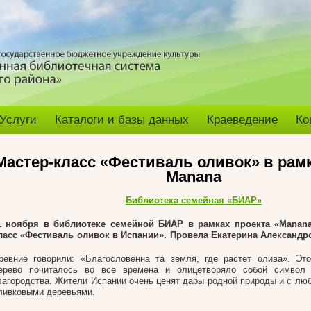
Услуги
Каталоги и базы данных
Краеведение
Ко
Мастер-класс «Фестиваль оливок» в рамк
Manana
Библиотека семейная «БИАР»
1 ноября в библиотеке семейной БИАР в рамках проекта «Manan
ласс «Фестиваль оливок в Испании». Провела Екатерина Александр
ревние говорили: «Благословенна та земля, где растет олива». Эт
ерево почиталось во все времена и олицетворяло собой символ
лагородства. Жители Испании очень ценят дары родной природы и с лю
ливковыми деревьями.