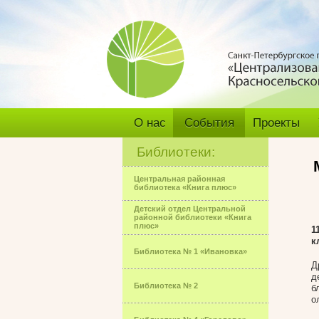
О нас
События
Проекты
Библиотеки:
Центральная районная
библиотека «Книга плюс»
Детский отдел Центральной
районной библиотеки «Книга
плюс»
1
к
Библиотека № 1 «Ивановка»
Д
д
Библиотека № 2
б
о