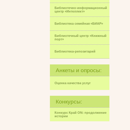
Библиотечно-информационный
центр «Интеллект»
Библиотека семейная «БИАР»
Библиотечный центр «Книжный
порт»
Библиотека-репозитарий
Анкеты и опросы:
Оценка качества услуг
Конкурсы:
Конкурс Край ON: продолжение
истории