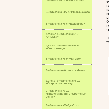
Библиотека № 4 «Горелово»
Ф
н
о
Библиотека им. А.Ф.Можайского
в
м
б
Библиотека № 6 «Дудергоф»
п
п
Детская библиотека № 7
«Улыбка»
Н
т
Детская библиотека № 8
«Синяя птица»
Библиотека № 9 «Лигово»
Библиотечный центр «Маяк»
Детская библиотека № 11
«Остров сокровищ»
Библиотека № 12
«Информационно-сервисный
центр»
Библиотека «МеДиаЛог»