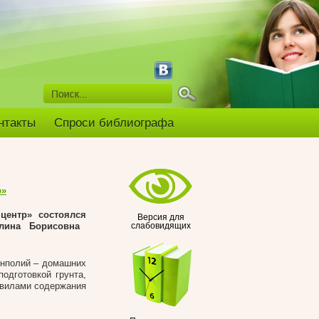
нтакты
Спроси библиографа
р»
 центр» состоялся
Версия для
алина Борисовна
слабовидящих
енполий – домашних
одготовкой грунта,
авилами содержания