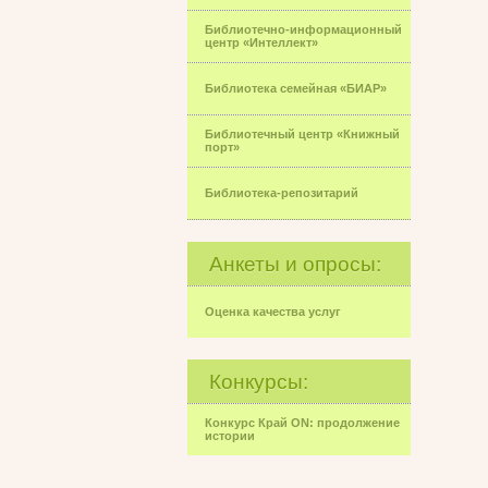
Библиотечно-информационный
центр «Интеллект»
Библиотека семейная «БИАР»
Библиотечный центр «Книжный
порт»
Библиотека-репозитарий
Анкеты и опросы:
Оценка качества услуг
Конкурсы:
Конкурс Край ON: продолжение
истории