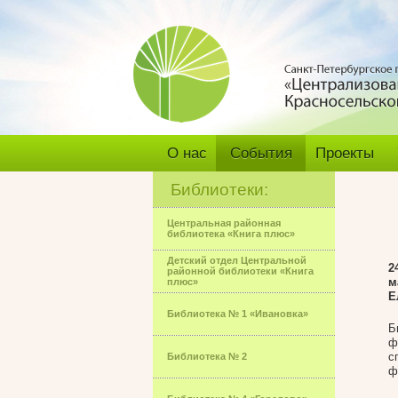
О нас
События
Проекты
Библиотеки:
Центральная районная
библиотека «Книга плюс»
Детский отдел Центральной
2
районной библиотеки «Книга
м
плюс»
Е
Библиотека № 1 «Ивановка»
Б
ф
с
Библиотека № 2
ф