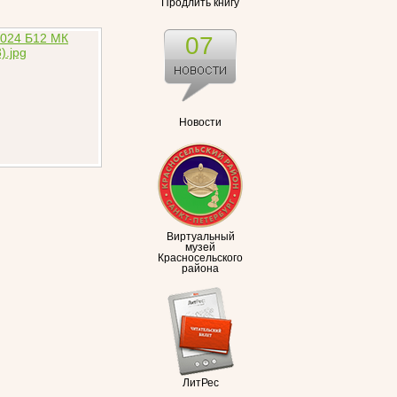
Продлить книгу
07
Новости
Виртуальный
музей
Красносельского
района
ЛитРес