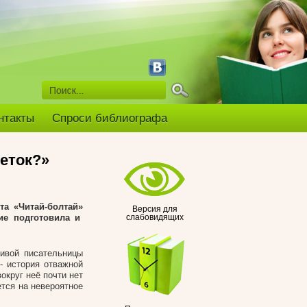
нтакты
Спроси библиографа
еток?»
а «Читай-болтай»
Версия для
ие подготовила и
слабовидящих
ливой писательницы
- история отважной
округ неё почти нет
ется на невероятное