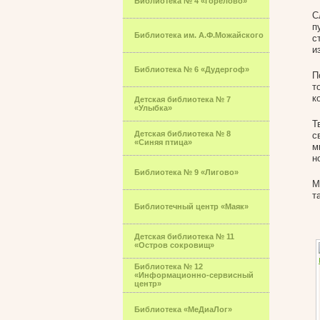
Библиотека № 4 «Горелово»
С
п
Библиотека им. А.Ф.Можайского
с
и
Библиотека № 6 «Дудергоф»
П
т
к
Детская библиотека № 7
«Улыбка»
Т
Детская библиотека № 8
с
«Синяя птица»
м
н
Библиотека № 9 «Лигово»
М
т
Библиотечный центр «Маяк»
Детская библиотека № 11
«Остров сокровищ»
Библиотека № 12
«Информационно-сервисный
центр»
Библиотека «МеДиаЛог»