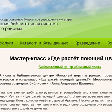
Услуги
Каталоги и базы данных
Краеведение
Ко
Мастер-класс «Где растёт поющий цв
Библиотечный центр «Книжный порт»
0 июня в
библиотечном центре «Книжный порт» в рамках проект
остоялся мастер-класс «Где растёт поющий цветок?». Мероприят
ровела сотрудник библиотеки - Анна Андреевна Шкляева.
 начале занятия ребята погрузились в волшебный мир книги талант
ерон Рентта - «Где растёт поющий цветок?». В центре повествования 
едведицы Лолы, которая живёт в суровой Арктике. Несмотря на то, что в
ветов, она не перестаёт мечтать о них, и ради своего дедушки она реша
утешествие в далёкие джунгли.