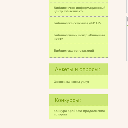
Библиотечно-информационный
центр «Интеллект»
Библиотека семейная «БИАР»
Библиотечный центр «Книжный
порт»
Библиотека-репозитарий
Анкеты и опросы:
Оценка качества услуг
Конкурсы:
Конкурс Край ON: продолжение
истории