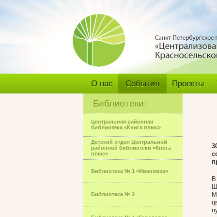
О нас
События
Проекты
Библиотеки:
Центральная районная
библиотека «Книга плюс»
Детский отдел Центральной
3
районной библиотеки «Книга
с
плюс»
п
Библиотека № 1 «Ивановка»
В
Ш
М
Библиотека № 2
ц
п