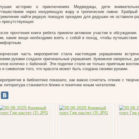
лушая историю о приключениях Медведицы, дети внимательн
утешествием через изнуряющую жару и тропические ливни. Храбрый 
тремление найти редкую поющую орхидею для дедушки не оставили р
з присутствующих
осле прочтения книги ребята приняли активное участие в обсуждении
ом, какие вещи необходимо взять с собой в поход, чтобы путешествие
омфортным.
ворческая часть мероприятия стала настоящим украшением встреч
воими руками создали оригинальные украшения: бумажное ожерелье, ди
илое колечко с бабочкой. Эти поделки стали не только приятным воспо
о и символом того, что красота может быть создана своими руками.
ероприятие в библиотеке показало, как важно сочетать чтение с творч
ак литература становится ближе и понятнее юным читателям.