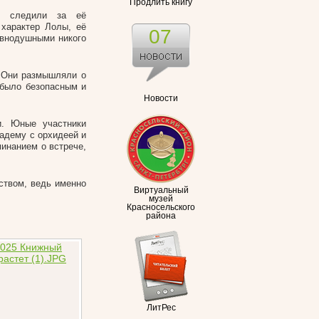
Продлить книгу
о следили за её
характер Лолы, её
07
авнодушными никого
. Они размышляли о
 было безопасным и
Новости
и. Юные участники
адему с орхидеей и
минанием о встрече,
еством, ведь именно
Виртуальный
музей
Красносельского
района
ЛитРес