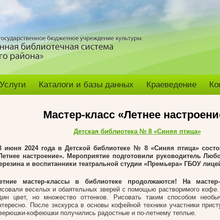
Услуги
Каталоги и базы данных
Краеведение
Ко
Мастер-класс «Летнее настроени
Детская библиотека № 8 «Синяя птица»
3 июня 2024 года в Детской библиотеке № 8 «Синяя птица» состо
Летнее настроение». Мероприятие подготовили руководитель Лю
ерезина и воспитанники театральной студии «Премьера» ГБОУ лице
етние мастер-классы в библиотеке продолжаются! На мастер-
исовали веселых и обаятельных зверей с помощью растворимого кофе.
дин цвет, но множество оттенков. Рисовать таким способом необы
нтересно. После экскурса в основы кофейной техники участники прист
верюшки-кофеюшки получились радостные и по-летнему теплые.