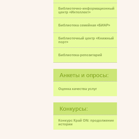
Библиотечно-информационный
центр «Интеллект»
Библиотека семейная «БИАР»
Библиотечный центр «Книжный
порт»
Библиотека-репозитарий
Анкеты и опросы:
Оценка качества услуг
Конкурсы:
Конкурс Край ON: продолжение
истории