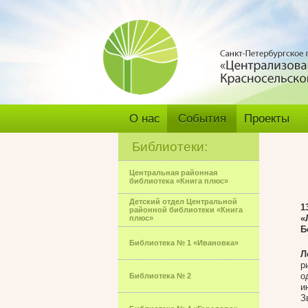
О нас
События
Проекты
Библиотеки:
Центральная районная
библиотека «Книга плюс»
Детский отдел Центральной
1
районной библиотеки «Книга
«
плюс»
Б
Библиотека № 1 «Ивановка»
Л
р
о
Библиотека № 2
и
З