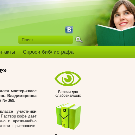
нтакты
Спроси библиографа
е»
ялся мастер-класс
Версия для
бовь Владимировна
слабовидящих
й № 369.
классе участники
 Раствор кофе дает
чно и чрезвычайно
упили к рисованию.