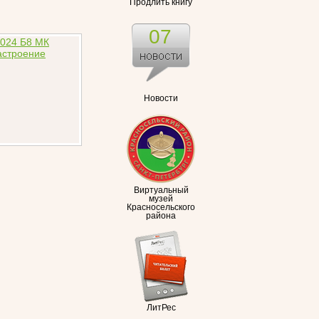
Продлить книгу
07
Новости
Виртуальный
музей
Красносельского
района
ЛитРес