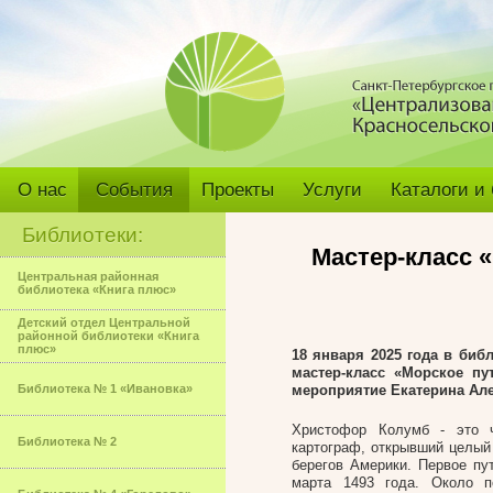
О нас
События
Проекты
Услуги
Каталоги и
Библиотеки:
Мастер-класс 
Центральная районная
библиотека «Книга плюс»
Детский отдел Центральной
районной библиотеки «Книга
плюс»
18 января 2025 года в биб
мастер-класс «Морское п
Библиотека № 1 «Ивановка»
мероприятие Екатерина Ал
Христофор Колумб - это ч
Библиотека № 2
картограф, открывший целый 
берегов Америки. Первое пу
марта 1493 года. Около п