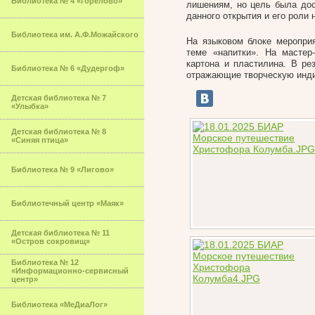
Библиотека № 4 «Горелово»
лишениям, но цель была дос
данного открытия и его роли
Библиотека им. А.Ф.Можайского
На языковом блоке мероприя
теме «напитки». На мастер
картона и пластилина. В р
Библиотека № 6 «Дудергоф»
отражающие творческую инди
Детская библиотека № 7
«Улыбка»
Детская библиотека № 8
«Синяя птица»
Библиотека № 9 «Лигово»
Библиотечный центр «Маяк»
Детская библиотека № 11
«Остров сокровищ»
Библиотека № 12
«Информационно-сервисный
центр»
Библиотека «МеДиаЛог»