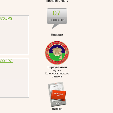
Продлить книгу
07
Новости
Виртуальный
музей
Красносельского
района
ЛитРес