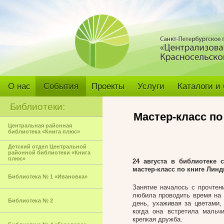
О нас
События
Проекты
Услуги
Каталоги и
Библиотеки:
Мастер-класс по
Центральная районная
библиотека «Книга плюс»
Детский отдел Центральной
районной библиотеки «Книга
плюс»
24 августа в библиотеке
мастер-класс по книге Лин
Библиотека № 1 «Ивановка»
Занятие началось с прочтен
любила проводить время на 
Библиотека № 2
день, ухаживая за цветами,
когда она встретила мальч
крепкая дружба.