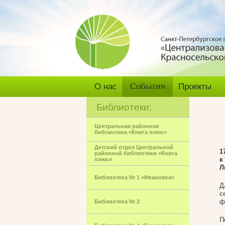
О нас
События
Проекты
Библиотеки:
Центральная районная
библиотека «Книга плюс»
Детский отдел Центральной
1
районной библиотеки «Книга
к
плюс»
Л
Библиотека № 1 «Ивановка»
Д
с
ф
Библиотека № 2
П