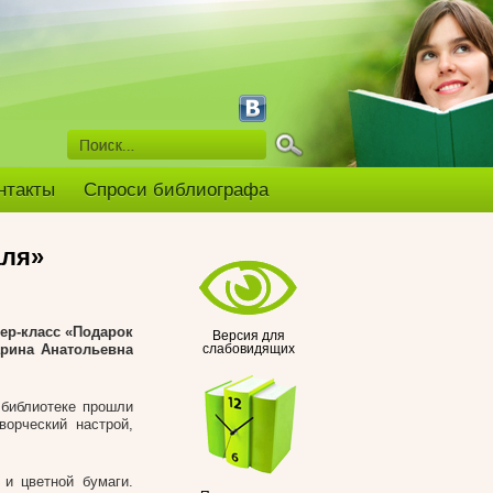
нтакты
Спроси библиографа
аля»
ер-класс «Подарок
Версия для
арина Анатольевна
слабовидящих
 библиотеке прошли
ворческий настрой,
и цветной бумаги.