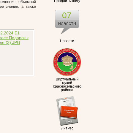
Продлить книгу
полнения объемной
ее знания, а также
07
Новости
Виртуальный
музей
Красносельского
района
ЛитРес