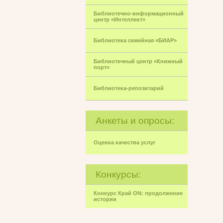
Библиотечно-информационный
центр «Интеллект»
Библиотека семейная «БИАР»
Библиотечный центр «Книжный
порт»
Библиотека-репозитарий
Анкеты и опросы:
Оценка качества услуг
Конкурсы:
Конкурс Край ON: продолжение
истории