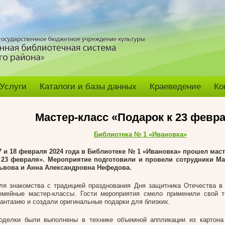
Услуги
Каталоги и базы данных
Краеведение
Ко
Мастер-класс «Подарок к 23 февр
Библиотека № 1 «Ивановка»
7 и 18 февраля 2024 года в Библиотеке № 1 «Ивановка»
прошел маст
 23 февраля». Мероприятие подготовили и провели сотрудники М
ьвова и Анна Александровна Нефедова.
ля знакомства с традицией празднования Дня защитника Отечества в
емейные мастер-классы. Гости мероприятия смело применили свой т
антазию и создали оригинальные подарки для близких.
оделки были выполнены в технике объемной аппликации из картона 