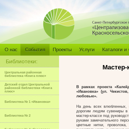
О нас
События
Проекты
Услуги
Каталоги и
Библиотеки:
Мастер-
Центральная районная
библиотека «Книга плюс»
Детский отдел Центральной
В рамках проекта «Калей
районной библиотеки «Книга
«Ивановка» (ул. Чекисто
плюс»
любовью».
Библиотека № 1 «Ивановка»
На день всех влюбленных, 
дорогим людям сувениры в
мастер-классе под руководст
Библиотека № 2
руками замечательного перс
цветные нитки, проволока,