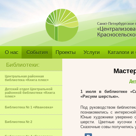
О нас
События
Проекты
Услуги
Каталоги и
Библиотеки:
Масте
Центральная районная
библиотека «Книга плюс»
Дет
Детский отдел Центральной
1 июля в библиотеке «Си
районной библиотеки «Книга
«Рисуем шерстью».
плюс»
Под руководством библиотек
Библиотека № 1 «Ивановка»
познакомились с интересной
Юные художники уверенно с
шерсти. Цветные кусочки 
Библиотека № 2
Сказочные совы получились у