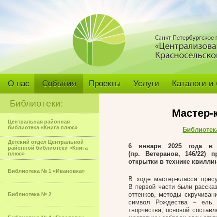
О нас
События
Проекты
Услуги
Каталоги и
Библиотеки:
Мастер-
Центральная районная
библиотека «Книга плюс»
Библиотек
Детский отдел Центральной
6 января 2025 года в 
районной библиотеки «Книга
(пр. Ветеранов, 146/22)
плюс»
открытки в технике квиллин
Библиотека № 1 «Ивановка»
В ходе мастер-класса прис
В первой части были расска
оттенков, методы скручиван
Библиотека № 2
символ Рождества­­­­­­­­­­­­­­
творчества, основой состав