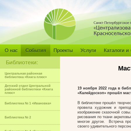
О нас
События
Проекты
Услуги
Каталоги и
Библиотеки:
Мас
Центральная районная
библиотека «Книга плюс»
Детский отдел Центральной
19 ноября 2022 года в библ
районной библиотеки «Книга
«Калейдоскоп» прошёл маст
плюс»
В библиотеке прошёл творчес
Библиотека № 1 «Ивановка»
провела художник и препо
изображение сказочной совы
рисования по ткани акриловы
Библиотека № 2
многое другое. Встреча пр
своего удивительного персон