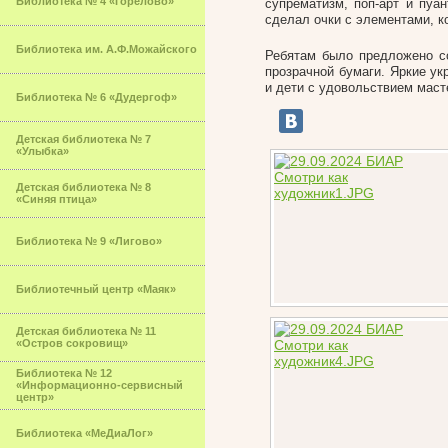
Библиотека № 4 «Горелово»
супрематизм, поп-арт и пуа
сделал очки с элементами, к
Библиотека им. А.Ф.Можайского
Ребятам было предложено с
прозрачной бумаги. Яркие у
и дети с удовольствием мас
Библиотека № 6 «Дудергоф»
Детская библиотека № 7
«Улыбка»
Детская библиотека № 8
«Синяя птица»
Библиотека № 9 «Лигово»
Библиотечный центр «Маяк»
Детская библиотека № 11
«Остров сокровищ»
Библиотека № 12
«Информационно-сервисный
центр»
Библиотека «МеДиаЛог»