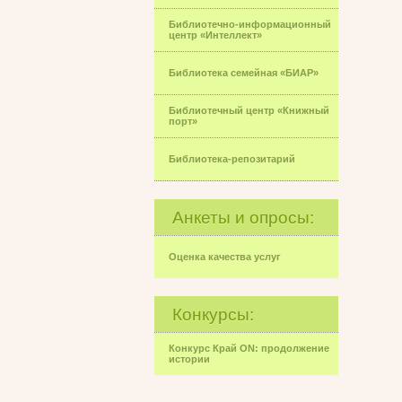
Библиотечно-информационный
центр «Интеллект»
Библиотека семейная «БИАР»
Библиотечный центр «Книжный
порт»
Библиотека-репозитарий
Анкеты и опросы:
Оценка качества услуг
Конкурсы:
Конкурс Край ON: продолжение
истории