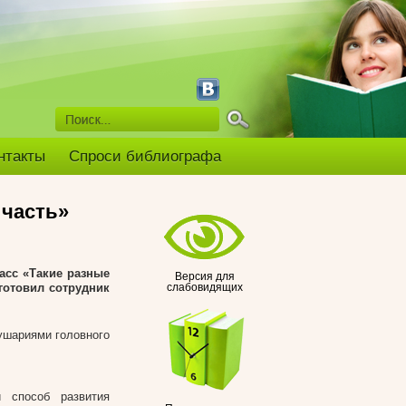
нтакты
Спроси библиографа
 часть»
асс «Такие разные
Версия для
готовил сотрудник
слабовидящих
ушариями головного
 способ развития