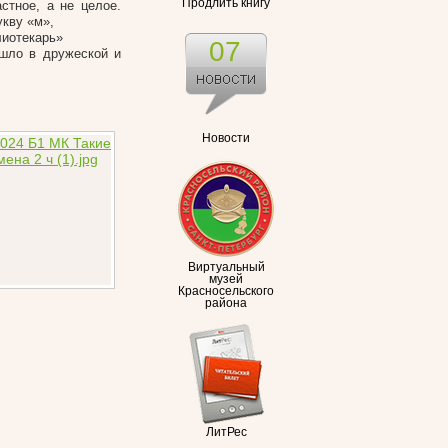
Продлить книгу
стное, а не целое.
укву «м»,
лиотекарь»
07
ошло в дружеской и
Новости
Виртуальный
музей
Красносельского
района
ЛитРес