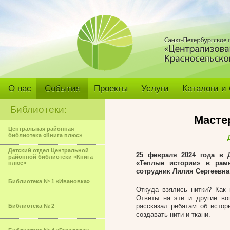
О нас
События
Проекты
Услуги
Каталоги и
Библиотеки:
Масте
Центральная районная
библиотека «Книга плюс»
Детский отдел Центральной
25 февраля 2024 года
в Д
районной библиотеки «Книга
«Теплые истории» в рамк
плюс»
сотрудник Лилия Сергеевна
Библиотека № 1 «Ивановка»
Откуда взялись нитки? Как
Ответы на эти и другие во
рассказал ребятам об истор
Библиотека № 2
создавать нити и ткани.