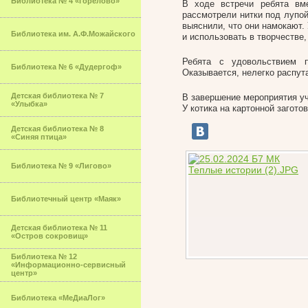
Библиотека № 4 «Горелово»
В ходе встречи ребята вм
рассмотрели нитки под лупой
выяснили, что они намокают. 
Библиотека им. А.Ф.Можайского
и использовать в творчестве
Ребята с удовольствием п
Библиотека № 6 «Дудергоф»
Оказывается, нелегко распута
Детская библиотека № 7
В завершение мероприятия уч
«Улыбка»
У котика на картонной загото
Детская библиотека № 8
«Синяя птица»
Библиотека № 9 «Лигово»
Библиотечный центр «Маяк»
Детская библиотека № 11
«Остров сокровищ»
Библиотека № 12
«Информационно-сервисный
центр»
Библиотека «МеДиаЛог»