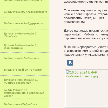
Библиотека № 4 «Горелово»
ассоциируется с одним из пя
Участники научились здоров
Библиотека им. А.Ф.Можайского
новые слова и фразы, стараяс
произносить каждый цвет 
произношении.
Библиотека № 6 «Дудергоф»
Далее началась практическая
Детская библиотека № 7
иероглифы. Ребята с инте
«Улыбка»
строении иероглифов и с ув
Детская библиотека № 8
В конце мероприятия участн
«Синяя птица»
с изображением милой панд
красочными и уникальными, к
Библиотека № 9 «Лигово»
Библиотечный центр «Маяк»
Детская библиотека № 11
«Остров сокровищ»
Библиотека № 12
«Информационно-сервисный
центр»
Библиотека «МеДиаЛог»