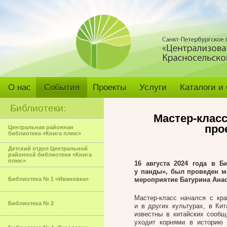
О нас
События
Проекты
Услуги
Каталоги и
Библиотеки:
Мастер-клас
про
Центральная районная
библиотека «Книга плюс»
Детский отдел Центральной
районной библиотеки «Книга
плюс»
16 августа 2024 года в 
у панды», был проведен м
Библиотека № 1 «Ивановка»
мероприятие Батурина Анас
Мастер-класс начался с кра
Библиотека № 2
и в других культурах, в Ки
известны в китайских сообщ
уходит корнями в историю 