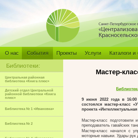
О нас
События
Проекты
Услуги
Каталоги и
Библиотеки:
Мастер-клас
Центральная районная
библиотека «Книга плюс»
Библиотек
Детский отдел Центральной
районной библиотеки «Книга
плюс»
9 июня 2022 года в 16:0
состоялся мастер-класс «
Библиотека № 1 «Ивановка»
проекта «Интеллектуальная
Мастер-класс подготовили 
Библиотека № 2
преподаватель гавайских тан
Мастер-класс начался с уп
моторные навыки. Удары рук д