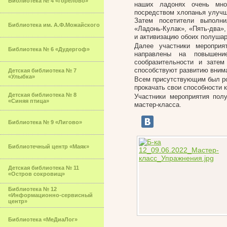
Библиотека № 4 «Горелово»
наших ладонях очень мног
посредством хлопанья улучш
Затем посетители выполни
Библиотека им. А.Ф.Можайского
«Ладонь-Кулак», «Пять-два»
и активизацию обоих полушар
Далее участники мероприя
Библиотека № 6 «Дудергоф»
направлены на повышение
сообразительности и зате
способствуют развитию вним
Детская библиотека № 7
«Улыбка»
Всем присутствующим был ро
прокачать свои способности 
Детская библиотека № 8
Участники мероприятия пол
«Синяя птица»
мастер-класса.
Библиотека № 9 «Лигово»
Библиотечный центр «Маяк»
Детская библиотека № 11
«Остров сокровищ»
Библиотека № 12
«Информационно-сервисный
центр»
Библиотека «МеДиаЛог»