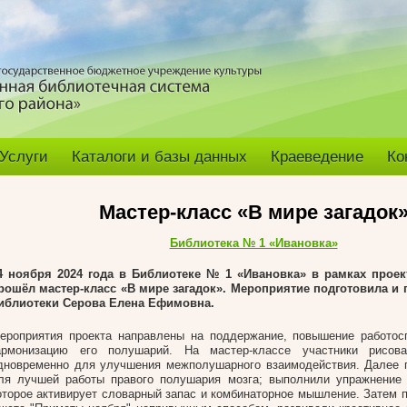
Услуги
Каталоги и базы данных
Краеведение
Ко
Мастер-класс «В мире загадок
Библиотека № 1 «Ивановка»
4 ноября 2024 года в Библиотеке № 1 «Ивановка
»
в рамках проек
рошёл мастер-класс «В мире загадок».
Мероприятие подготовила и 
иблиотеки Серова Елена Ефимовна.
ероприятия проекта направлены на поддержание, повышение работос
армонизацию его полушарий. На мастер-классе участники рисов
дновременно для улучшения межполушарного взаимодействия. Далее 
ля лучшей работы правого полушария мозга; выполнили упражнение 
оторое активирует словарный запас и комбинаторное мышление. Затем п