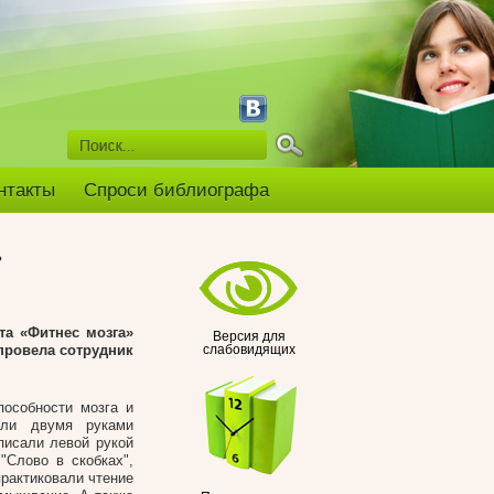
нтакты
Спроси библиографа
»
та «Фитнес мозга»
Версия для
провела сотрудник
слабовидящих
пособности мозга и
али двумя руками
писали левой рукой
"Слово в скобках",
рактиковали чтение