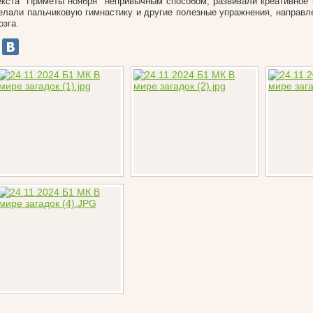
екста "Приметы ноября" непривычным способом, развивали креативное
елали пальчиковую гимнастику и другие полезные упражнения, направл
озга.