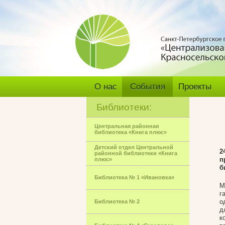
О нас
События
Проекты
Библиотеки:
Центральная районная
библиотека «Книга плюс»
Детский отдел Центральной
2
районной библиотеки «Книга
п
плюс»
б
Библиотека № 1 «Ивановка»
М
г
о
Библиотека № 2
д
к