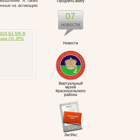
 мышление. А также
Продлить книгу
енные на активацию
07
Новости
Виртуальный
музей
Красносельского
района
ЛитРес