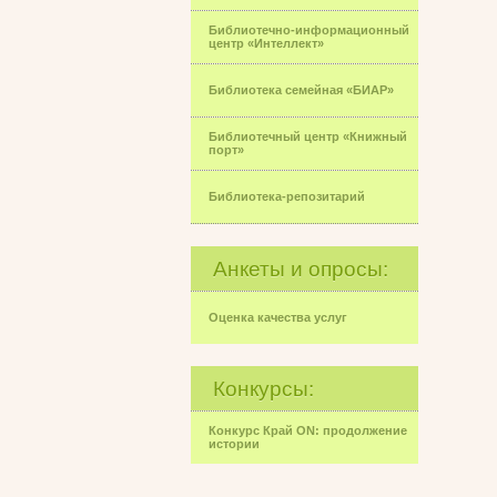
Библиотечно-информационный
центр «Интеллект»
Библиотека семейная «БИАР»
Библиотечный центр «Книжный
порт»
Библиотека-репозитарий
Анкеты и опросы:
Оценка качества услуг
Конкурсы:
Конкурс Край ON: продолжение
истории