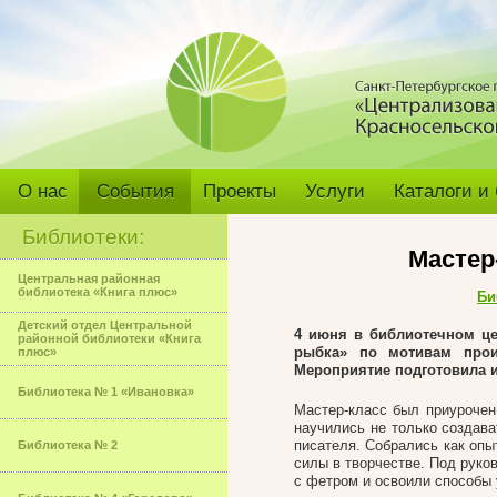
О нас
События
Проекты
Услуги
Каталоги и
Библиотеки:
Мастер
Центральная районная
библиотека «Книга плюс»
Би
Детский отдел Центральной
4 июня в
библиотечном це
районной библиотеки «Книга
рыбка» по мотивам прои
плюс»
Мероприятие подготовила и
Библиотека № 1 «Ивановка»
Мастер-класс был приурочен
научились не только создава
писателя. Собрались как опы
Библиотека № 2
силы в творчестве. Под руко
с фетром и освоили способы