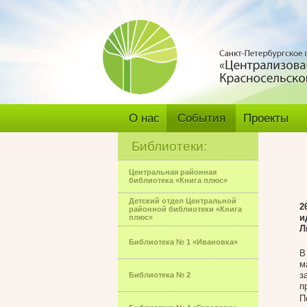
О нас
События
Проекты
Библиотеки:
Центральная районная
библиотека «Книга плюс»
Детский отдел Центральной
2
районной библиотеки «Книга
и
плюс»
Л
Библиотека № 1 «Ивановка»
В
м
з
Библиотека № 2
п
П