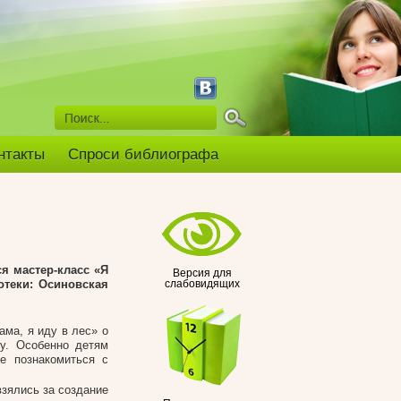
нтакты
Спроси библиографа
я мастер-класс «Я
Версия для
отеки: Осиновская
слабовидящих
ма, я иду в лес» о
су. Особенно детям
е познакомиться с
взялись за создание