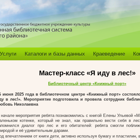
Услуги
Каталоги и базы данных
Краеведение
Ко
Мастер-класс «Я иду в лес!»
Библиотечный центр «Книжный порт»
6 июня 2025 года в
библиотечном центре «Книжный порт»
состоялс
ду в лес!». Мероприятие подготовила и провела сотрудник библи
юбовь Николаевна
 начале мероприятия ребята познакомились с книгой Елены Ульевой «Ма
аленьком котенке, который не знал, как правильно вести себя в ле
апомнился диалог про лес и его обитателей: ребята смогли поближ
риродой и её удивительным дарами.
од впечатлением от книги дети, активно используя бумагу и пластилин, 