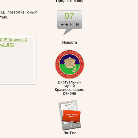
Продлить книгу
ным, позволив юным
07
стью.
Новости
Виртуальный
музей
Красносельского
района
ЛитРес