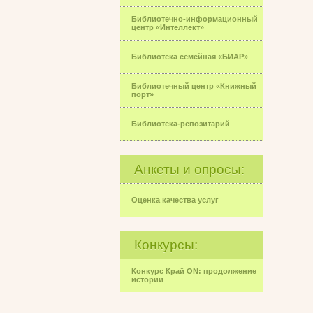
Библиотечно-информационный
центр «Интеллект»
Библиотека семейная «БИАР»
Библиотечный центр «Книжный
порт»
Библиотека-репозитарий
Анкеты и опросы:
Оценка качества услуг
Конкурсы:
Конкурс Край ON: продолжение
истории