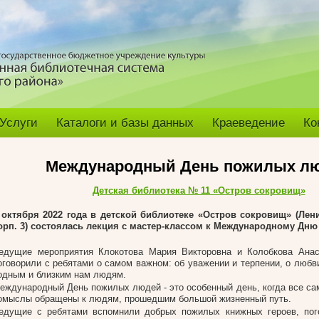
Услуги
Каталоги и базы данных
Краеведение
Ко
Международный День пожилых л
Детская библиотека № 11 «Остров сокровищ»
 октября 2022 года в детской библиотеке «Остров сокровищ» (Лени
орп. 3) состоялась лекция с мастер-классом к Международному Дн
едущие мероприятия Клокотова Мария Викторовна и Колобкова Анас
оговорили с ребятами о самом важном: об уважении и терпении, о любв
одным и близким нам людям.
еждународный День пожилых людей - это особенный день, когда все са
омыслы обращены к людям, прошедшим большой жизненный путь.
едущие с ребятами вспомнили добрых пожилых книжных героев, пого