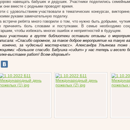
дорово навещать бабушек и дедушек. Участники поделились семейным
ак они вместе с родными проводят время.
ети с удовольствием участвовали в тематических конкурсах, викторине
воими руками замечательную поделку.
а встрече ребята много говорили о том, что нужно быть добрыми, чутк
е причинять боль словами и поступками. В семье необходимо сох
таршим, чтобы избежать многих ошибок и неприятностей в будущем.
аши участники в группе библиотеки оставили отзывы о мероприя
аписала: «Спасибо огромное, за такое доброе мероприятие на такую в
, конечно, за чудесный мастер-класс». Александра Ульянова тоже 
моциями: «Большое спасибо. Бабушка «сидит» у нас теперь и весело 
олке-выставке работ! Всем-здоровья!»