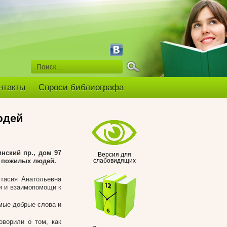
нтакты
Спроси библиографа
юдей
нский пр., дом 97
Версия для
ю пожилых людей.
слабовидящих
тасия Анатольевна
и и взаимопомощи к
мые добрые слова и
ворили о том, как