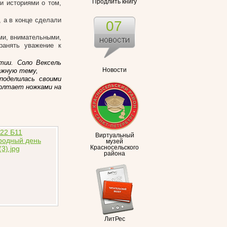
Продлить книгу
и историями о том,
, а в конце сделали
07
ими, внимательными,
ранять уважение к
тии. Соло Вексель
ажную тему,
Новости
поделилась своими
болтает ножками на
Виртуальный
музей
Красносельского
района
ЛитРес