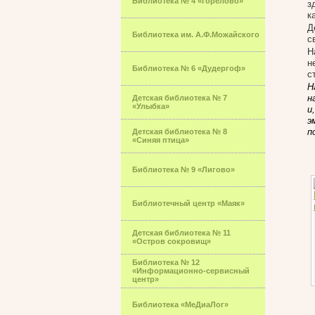
Библиотека № 4 «Горелово»
з
к
Д
Библиотека им. А.Ф.Можайского
с
Н
н
Библиотека № 6 «Дудергоф»
с
Н
н
Детская библиотека № 7
«Улыбка»
и
э
п
Детская библиотека № 8
«Синяя птица»
Библиотека № 9 «Лигово»
Библиотечный центр «Маяк»
Детская библиотека № 11
«Остров сокровищ»
Библиотека № 12
«Информационно-сервисный
центр»
Библиотека «МеДиаЛог»