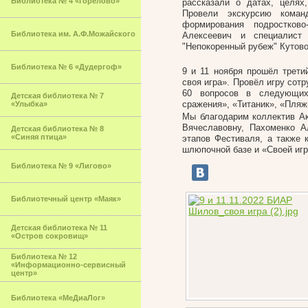
Библиотека № 4 «Горелово»
рассказали о датах, целях
Провели экскурсию команд
формирования подростков
Библиотека им. А.Ф.Можайского
Алексеевич и специалист
"Непокоренный рубеж" Кутов
Библиотека № 6 «Дудергоф»
9 и 11 ноября прошёл трети
своя игра». Провёл игру со
60 вопросов в следующих
Детская библиотека № 7
сражения», «Титаник», «Пляж
«Улыбка»
Мы благодарим коллектив А
Вячеславовну, Пахоменко А
Детская библиотека № 8
«Синяя птица»
этапов Фестиваля, а также 
шлюпочной базе и «Своей игр
Библиотека № 9 «Лигово»
Библиотечный центр «Маяк»
Детская библиотека № 11
«Остров сокровищ»
Библиотека № 12
«Информационно-сервисный
центр»
Библиотека «МеДиаЛог»