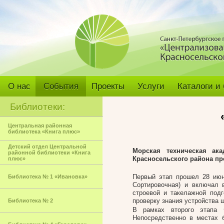
О нас
События
Проекты
Услуги
Каталоги и
Библиотеки:
Центральная районная
библиотека «Книга плюс»
Детский отдел Центральной
Морская техническая ак
районной библиотеки «Книга
Красносельского района пр
плюс»
Первый этап прошел 28 июн
Библиотека № 1 «Ивановка»
Сортировочная) и включал 
строевой и такелажной подг
проверку знания устройства 
Библиотека № 2
В рамках второго этапа 
Непосредственно в местах 