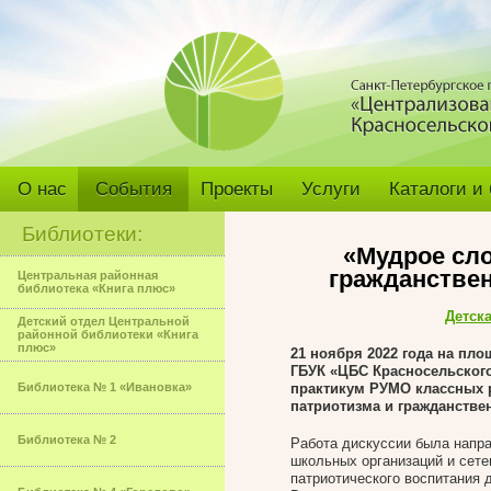
О нас
События
Проекты
Услуги
Каталоги и
Библиотеки:
«Мудрое сло
гражданстве
Центральная районная
библиотека «Книга плюс»
Детск
Детский отдел Центральной
районной библиотеки «Книга
плюс»
21 ноября 2022 года на пл
ГБУК «ЦБС Красносельского 
Библиотека № 1 «Ивановка»
практикум РУМО классных 
патриотизма и гражданстве
Библиотека № 2
Работа дискуссии была напра
школьных организаций и сете
патриотического воспитания 