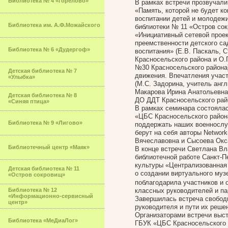
Библиотека № 4 «Горелово»
В рамках встречи прозвучали
«Память, которой не будет ко
воспитании детей и молодежи
Библиотека им. А.Ф.Можайского
библиотеки № 11 «Остров со
«Инициативный сетевой проек
преемственности детского са
Библиотека № 6 «Дудергоф»
воспитания» (Е.В. Паскаль,
Красносельского района и О.
№30 Красносельского района)
Детская библиотека № 7
движения. Впечатления участ
«Улыбка»
(М.С. Задорина, учитель анг
Макарова Ирина Анатольевна
Детская библиотека № 8
ДО ДДТ Красносельского рай
«Синяя птица»
В рамках семинара состояла
«ЦБС Красносельского района
Библиотека № 9 «Лигово»
поддержать наших военнослу
берут на себя авторы Networ
Вячеславовна и Сысоева Окс
Библиотечный центр «Маяк»
В конце встречи Светлана В
библиотечной работе Санкт-П
культуры «Централизованная 
Детская библиотека № 11
о создании виртуального муз
«Остров сокровищ»
поблагодарила участников и 
Библиотека № 12
классных руководителей и па
«Информационно-сервисный
Завершилась встреча свобод
центр»
руководителя и пути их реше
Организаторами встречи выс
Библиотека «МеДиаЛог»
ГБУК «ЦБС Красносельского 