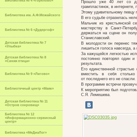
Библиотека № 4 «Горелово»
Прошло уже 40 лет со дн
грампластинок, в интернете,
Этому удивительному певцу п
Библиотека им. А.Ф.Можайского
В его судьбе отразилась нел
Мальчик из крестьянской с
мастерству в Санкт-Петер
Библиотека № 6 «Дудергоф»
держаться на сцене он полу
Станиславский.
Детская библиотека № 7
В молодости он перенес тя
«Улыбка»
лишиться голоса навсегда, а
За кажущейся легкостью исп
Детская библиотека № 8
постоянно повторял один и
«Синяя птица»
результата.
Его единственной страстью 
вместить в себя столько
Библиотека № 9 «Лигово»
от последнего его не спасли.
В программе встречи прозвуч
Библиотечный центр «Маяк»
К мероприятию был подготов
С.Я. Лемешева.
Детская библиотека № 11
«Остров сокровищ»
Библиотека № 12
«Информационно-сервисный
центр»
Библиотека «МеДиаЛог»