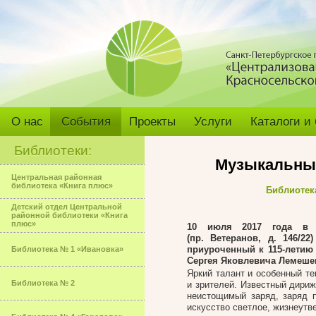
О нас
События
Проекты
Услуги
Каталоги и
Библиотеки:
Музыкальный
Центральная районная
библиотека «Книга плюс»
Библиотек
Детский отдел Центральной
районной библиотеки «Книга
плюс»
10 июля 2017
года в 
(пр. Ветеранов, д. 146/2
приуроченный к 115-лети
Библиотека № 1 «Ивановка»
Сергея Яковлевича Лемешева
Яркий талант и особенный те
Библиотека № 2
и зрителей. Известный дириж
неистощимый заряд, заряд п
искусство светлое, жизнеут