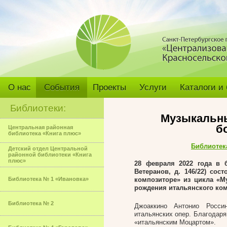
О нас
События
Проекты
Услуги
Каталоги и
Библиотеки:
Музыкальны
б
Центральная районная
библиотека «Книга плюс»
Библиотек
Детский отдел Центральной
районной библиотеки «Книга
плюс»
28 февраля 2022
года в 
Ветеранов, д. 146/22) сост
Библиотека № 1 «Ивановка»
композиторе» из цикла «М
рождения итальянского ко
Библиотека № 2
Джоаккино Антонио Росси
итальянских опер. Благодар
«итальянским Моцартом».