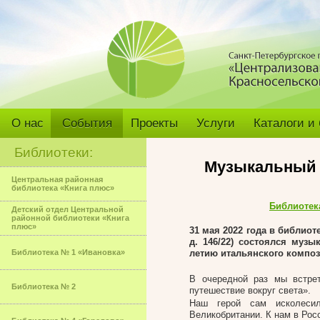
О нас
События
Проекты
Услуги
Каталоги и
Библиотеки:
Музыкальный 
Центральная районная
библиотека «Книга плюс»
Библиотек
Детский отдел Центральной
районной библиотеки «Книга
плюс»
31 мая 2022
года в библиот
д. 146/22) состоялся муз
Библиотека № 1 «Ивановка»
летию итальянского композ
В очередной раз мы встре
Библиотека № 2
путешествие вокруг света».
Наш герой сам исколесил
Великобритании. К нам в Ро