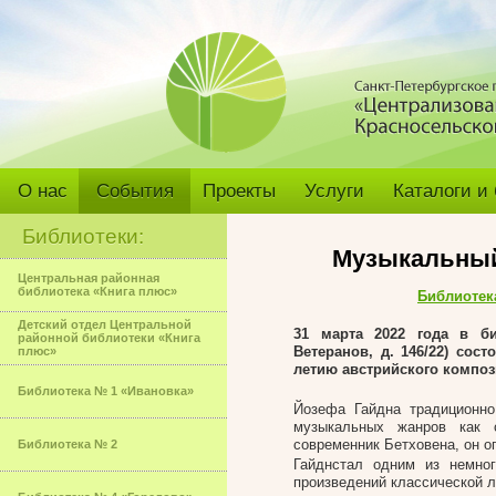
О нас
События
Проекты
Услуги
Каталоги и
Библиотеки:
Музыкальный
Центральная районная
библиотека «Книга плюс»
Библиотек
Детский отдел Центральной
31 марта 2022
года в б
районной библиотеки «Книга
Ветеранов, д. 146/22) сос
плюс»
летию австрийского композ
Библиотека № 1 «Ивановка»
Йозефа Гайдна традиционно
музыкальных жанров как 
современник Бетховена, он о
Библиотека № 2
Гайднстал одним из немно
произведений классической 