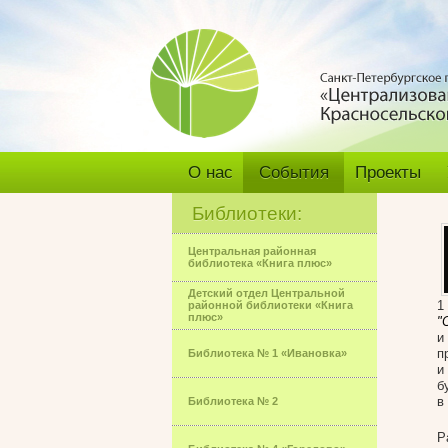
О нас
События
Проекты
Библиотеки:
Центральная районная
библиотека «Книга плюс»
Детский отдел Центральной
1
районной библиотеки «Книга
плюс»
"
и
п
Библиотека № 1 «Ивановка»
и
б
в
Библиотека № 2
Р