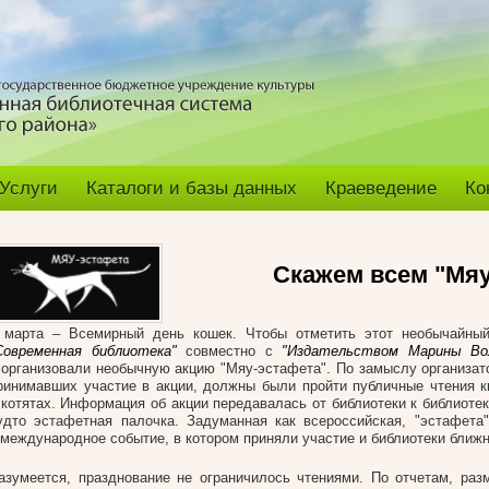
Услуги
Каталоги и базы данных
Краеведение
Ко
Скажем всем "Мяу
 марта – Всемирный день кошек. Чтобы отметить этот необычайный
Современная библиотека"
совместно с
"Издательством Марины Вол
 организовали необычную акцию "Мяу-эстафета". По замыслу организато
ринимавших участие в акции, должны были пройти публичные чтения кн
 котятах. Информация об акции передавалась от библиотеки к библиотек
удто эстафетная палочка. Задуманная как всероссийская, "эстафета
 международное событие, в котором приняли участие и библиотеки ближн
азумеется, празднование не ограничилось чтениями. По отчетам, ра