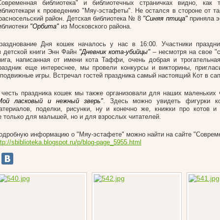
Современная библиотека" и библиотечных страничках видно, как 
иблиотекари к проведению "Мяу-эстафеты". Не остался в стороне от та
расносельский район. Детская библиотека № 8
"Синяя птица"
приняла э
иблиотеки
"Орбита"
из Московского района.
разднование Дня кошек началось у нас в 16:00. Участники праздни
з детской книги Энн Файн
"Дневник кота-убийцы"
– несмотря на свое "
нига, написанная от имени кота Таффи, очень добрая и трогательна
раздник еще интереснее, мы провели конкурсы и викторины, приглас
 подвижные игры. Встречал гостей праздника самый настоящий Кот в сап
 честь праздника кошек мы также организовали для наших маленьких 
Мой ласковый и нежный зверь"
. Здесь можно увидеть фигурки к
атериалов, поделки, рисунки, ну и конечно же, книжки про котов и
е только для малышей, но и для взрослых читателей.
одробную информацию о "Мяу-эстафете" можно найти на сайте "Совреме
ttp://sbiblioteka.blogspot.ru/p/blog-page_5955.html