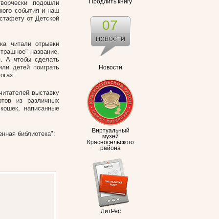
Продлить книгу
творчески подошли
кого события и наш
стафету от Детской
07
ка читали отрывки
страшное" название,
я. А чтобы сделать
или детей поиграть
Новости
огах.
читателей выставку
отов из различных
 кошек, написанные
Виртуальный
нная библиотека":
музей
Красносельского
района
ЛитРес