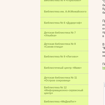
Библиотека № 4 «Горелово»
"
б
К
Библиотека им. А.Ф.Можайского
б
П
Библиотека № 6 «Дудергоф»
и
к
п
Детская библиотека № 7
«Улыбка»
в
Детская библиотека № 8
В
«Синяя птица»
"
м
н
Библиотека № 9 «Лигово»
П
h
Библиотечный центр «Маяк»
Детская библиотека № 11
«Остров сокровищ»
Библиотека № 12
«Информационно-сервисный
центр»
Библиотека «МеДиаЛог»