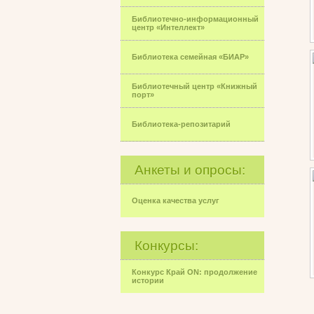
Библиотечно-информационный
центр «Интеллект»
Библиотека семейная «БИАР»
Библиотечный центр «Книжный
порт»
Библиотека-репозитарий
Анкеты и опросы:
Оценка качества услуг
Конкурсы:
Конкурс Край ON: продолжение
истории