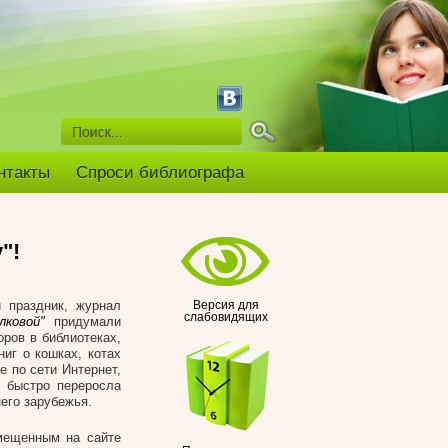
нтакты
Спроси библиографа
"!
 праздник, журнал
Версия для
слабовидящих
ковой"
придумали
ров в библиотеках,
иг о кошках, котах
е по сети Интернет,
" быстро переросла
его зарубежья.
змещенным на сайте