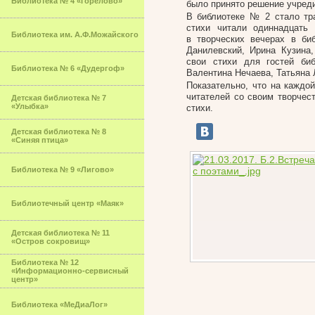
Библиотека № 4 «Горелово»
было принято решение учред
В библиотеке № 2 стало тра
стихи читали одиннадцать
Библиотека им. А.Ф.Можайского
в творческих вечерах в би
Данилевский, Ирина Кузина
свои стихи для гостей биб
Библиотека № 6 «Дудергоф»
Валентина Нечаева, Татьяна 
Показательно, что на каждо
читателей со своим творчес
Детская библиотека № 7
«Улыбка»
стихи.
Детская библиотека № 8
«Синяя птица»
Библиотека № 9 «Лигово»
Библиотечный центр «Маяк»
Детская библиотека № 11
«Остров сокровищ»
Библиотека № 12
«Информационно-сервисный
центр»
Библиотека «МеДиаЛог»