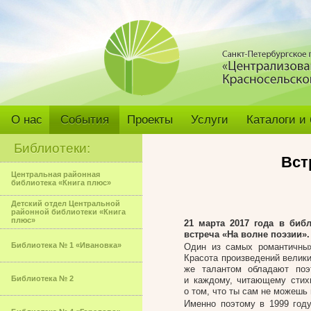
О нас
События
Проекты
Услуги
Каталоги и
Библиотеки:
Вст
Центральная районная
библиотека «Книга плюс»
Детский отдел Центральной
районной библиотеки «Книга
плюс»
21 марта 2017 года в биб
встреча «На волне поэзии».
Библиотека № 1 «Ивановка»
Один из самых романтичных
Красота произведений велики
же талантом обладают поэ
Библиотека № 2
и каждому, читающему стихи
о том, что ты сам не можешь
Именно поэтому в 1999 году